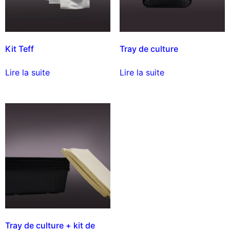
Kit Teff
Tray de culture
Lire la suite
Lire la suite
Tray de culture + kit de