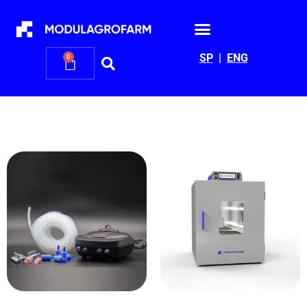
SP
|
ENG
0