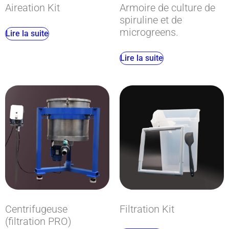
Aireation Kit
Armoire de culture de
spiruline et de
microgreens.
Lire la suite
Lire la suite
Centrifugeuse
Filtration Kit
(filtration PRO)